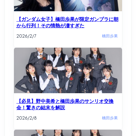
【ガンダム女子】橋田歩果が限定ガンプラに朝
から行列！その情熱が凄すぎた
2026/2/7
橋田歩果
【必見】野中美希と橋田歩果のサンリオ交換
会！驚きの結末を解説
2026/2/8
橋田歩果