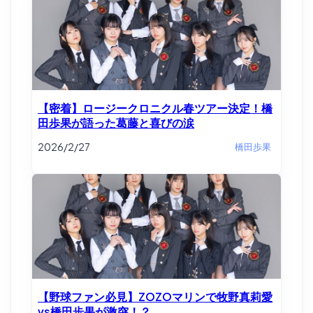
【密着】ロージークロニクル春ツアー決定！橋
田歩果が語った葛藤と喜びの涙
2026/2/27
橋田歩果
【野球ファン必見】ZOZOマリンで牧野真莉愛
vs橋田歩果が激突！？