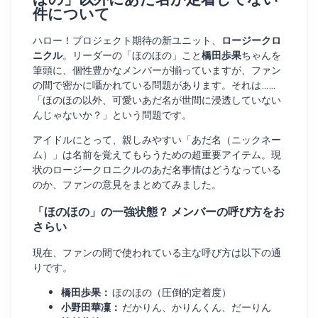
件について
ハロー！プロジェクト期待の新ユニット、
ロージークロ
ニクル
。リーダーの「ほのほの」こと
橋田歩果
ちゃんを
筆頭に、個性豊かなメンバーが揃っていますが、ファン
の間で密かに囁かれている問題があります。それは……
「ほのほの以外、可愛いあだ名が世間に浸透していない
んじゃないか？」という問題です。
アイドルにとって、親しみやすい「あだ名（ニックネー
ム）」は名前を覚えてもらうための超重要アイテム。現
状のロージークロニクルのあだ名事情はどうなっている
のか、ファンの意見をまとめてみました。
「ほのほの」の一強状態？ メンバーの呼び方をお
さらい
現在、ファンの間で使われている主な呼び方は以下の通
りです。
橋田歩果：
ほのほの（圧倒的定着度）
小野田華凜：
だかりん、かりんくん、だーりん