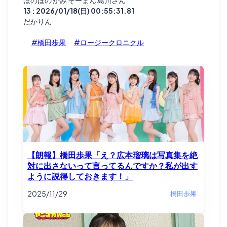
ほのほの かみ そーまん 島川さん
13 : 2026/01/18(日) 00:55:31.81
だかりん
#橋田歩果
#ロージークロニクル
【朗報】橋田歩果「え？広本瑠璃は写真集を絶
対に出さないって言ってるんですか？私が出す
ように説得しておきます！」
2025/11/29
橋田歩果