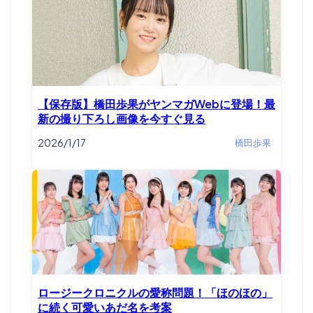
【保存版】橋田歩果がヤンマガWebに登場！最
新の撮り下ろし画像を今すぐ見る
2026/1/17
橋田歩果
ロージークロニクルの愛称問題！「ほのほの」
に続く可愛いあだ名を考案