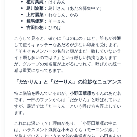
植村葉純：
はすみん
島川波菜：
島川さん（あだ名募集中？）
上村麗菜：
れなしん、かみ
相馬優芽：
そーまん
吉田姫杷：
ひのは
こうして見ると、確かに「ほのほの」ほど、誰もが共通
して使うキャッチーなあだ名が少ない印象を受けます。
「そもそもメンバーの名前と顔がまだ一致していないラ
イト層も多いのでは？」という厳しい指摘もあります
が、グループの知名度が上がるにつれて、呼び方の統一
感は重要になってきます。
「だかりん」と「だーりん」の絶妙なニュアンス
特に議論を呼んでいるのが、
小野田華凜
ちゃんのあだ名
です。一部のファンからは「だかりん」と呼ばれていま
すが、最近では「だーりん」という呼び方も浮上してい
ます。
これには深い（？）理由があり、「小野田華凜の中に
は、ハラスメント気質な小田さくら（モーニング娘。）
が住んでいる」というネタ的な共通点から、小田さんの