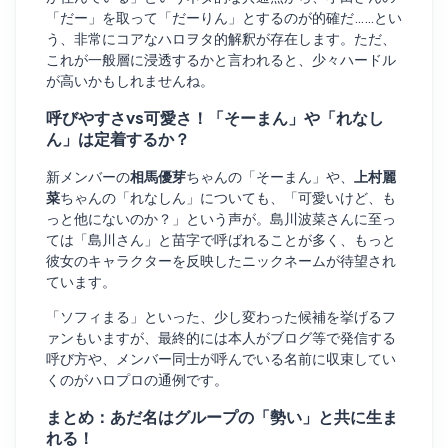
「だー」を取って「だーりん」とするのが的確だ……とい
う、非常にコアなハロヲタ的解釈が存在します。ただ、
これが一般層に浸透するかと言われると、少々ハードル
が高いかもしれませんね。
呼びやすさvs可愛さ！「そーまん」や「れなし
ん」は定着するか？
新メンバーの
相馬優芽
ちゃんの「そーまん」や、
上村麗
菜
ちゃんの「れなしん」についても、「可愛いけど、も
っと他にないのか？」という声が。島川波菜さんに至っ
ては「島川さん」と苗字で呼ばれることが多く、もっと
彼女のキャラクターを反映したニックネームが待望され
ています。
「ソフィまる」といった、少し変わった候補を挙げるフ
ァンもいますが、最終的には本人がブログ等で発信する
呼び方や、メンバー同士が呼んでいる名前に収束してい
くのがハロプロの通例です。
まとめ：あだ名はグループの「勢い」と共に生ま
れる！