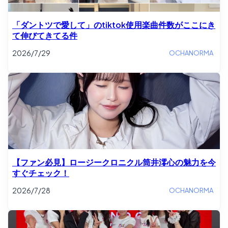
「ダントツで愛して」のtiktok使用楽曲件数がここにき
て伸びてきてる件
2026/7/29
OCHANORMA
【ファン必見】ロージークロニクル筒井澪心の魅力を今
すぐチェック！
2026/7/28
OCHANORMA