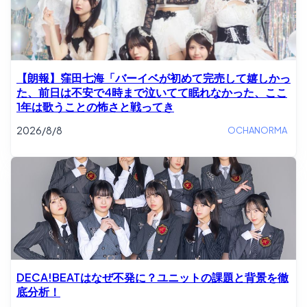
【朗報】窪田七海「バーイベが初めて完売して嬉しかっ
た、前日は不安で4時まで泣いてて眠れなかった、ここ
1年は歌うことの怖さと戦ってき
2026/8/8
OCHANORMA
DECA!BEATはなぜ不発に？ユニットの課題と背景を徹
底分析！