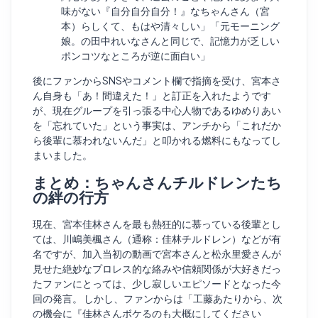
味がない『自分自分自分！』なちゃんさん（宮
本）らしくて、もはや清々しい」「元モーニング
娘。の田中れいなさんと同じで、記憶力が乏しい
ポンコツなところが逆に面白い」
後にファンからSNSやコメント欄で指摘を受け、宮本さ
ん自身も「あ！間違えた！」と訂正を入れたようです
が、現在グループを引っ張る中心人物であるゆめりあい
を「忘れていた」という事実は、アンチから「これだか
ら後輩に慕われないんだ」と叩かれる燃料にもなってし
まいました。
まとめ：ちゃんさんチルドレンたち
の絆の行方
現在、宮本佳林さんを最も熱狂的に慕っている後輩とし
ては、川嶋美楓さん（通称：佳林チルドレン）などが有
名ですが、加入当初の動画で宮本さんと松永里愛さんが
見せた絶妙なプロレス的な絡みや信頼関係が大好きだっ
たファンにとっては、少し寂しいエピソードとなった今
回の発言。 しかし、ファンからは「工藤あたりから、次
の機会に『佳林さんボケるのも大概にしてください