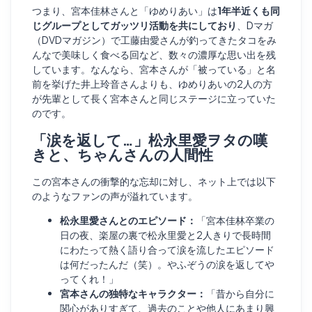
つまり、宮本佳林さんと「ゆめりあい」は
1年半近くも同
じグループとしてガッツリ活動を共にしており
、Dマガ
（DVDマガジン）で工藤由愛さんが釣ってきたタコをみ
んなで美味しく食べる回など、数々の濃厚な思い出を残
しています。なんなら、宮本さんが「被っている」と名
前を挙げた井上玲音さんよりも、ゆめりあいの2人の方
が先輩として長く宮本さんと同じステージに立っていた
のです。
「涙を返して…」松永里愛ヲタの嘆
きと、ちゃんさんの人間性
この宮本さんの衝撃的な忘却に対し、ネット上では以下
のようなファンの声が溢れています。
松永里愛さんとのエピソード：
「宮本佳林卒業の
日の夜、楽屋の裏で松永里愛と2人きりで長時間
にわたって熱く語り合って涙を流したエピソード
は何だったんだ（笑）。やふぞうの涙を返してや
ってくれ！」
宮本さんの独特なキャラクター：
「昔から自分に
関心がありすぎて、過去のことや他人にあまり興