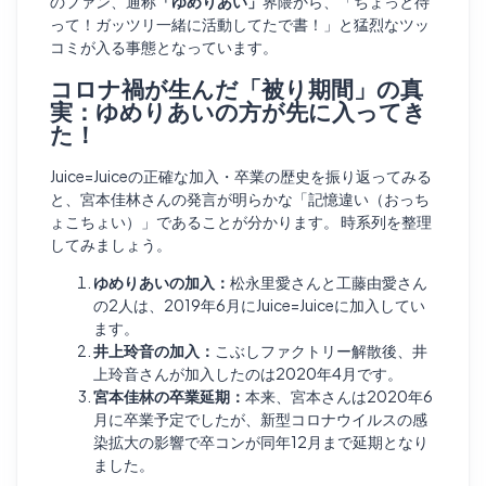
のファン、通称
「ゆめりあい」
界隈から、「ちょっと待
って！ガッツリ一緒に活動してたで書！」と猛烈なツッ
コミが入る事態となっています。
コロナ禍が生んだ「被り期間」の真
実：ゆめりあいの方が先に入ってき
た！
Juice=Juiceの正確な加入・卒業の歴史を振り返ってみる
と、宮本佳林さんの発言が明らかな「記憶違い（おっち
ょこちょい）」であることが分かります。 時系列を整理
してみましょう。
ゆめりあいの加入：
松永里愛さんと工藤由愛さん
の2人は、2019年6月にJuice=Juiceに加入してい
ます。
井上玲音の加入：
こぶしファクトリー解散後、井
上玲音さんが加入したのは2020年4月です。
宮本佳林の卒業延期：
本来、宮本さんは2020年6
月に卒業予定でしたが、新型コロナウイルスの感
染拡大の影響で卒コンが同年12月まで延期となり
ました。