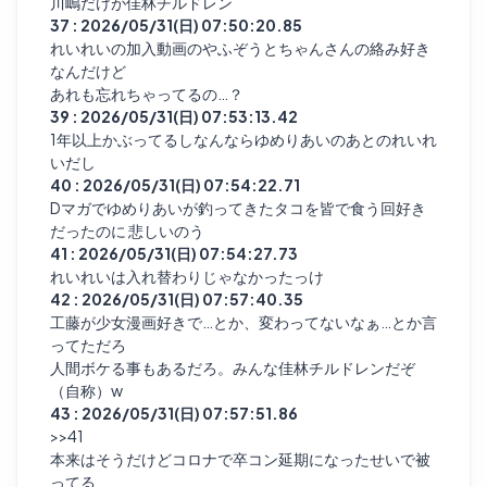
川嶋だけが佳林チルドレン
37 : 2026/05/31(日) 07:50:20.85
れいれいの加入動画のやふぞうとちゃんさんの絡み好き
なんだけど
あれも忘れちゃってるの…？
39 : 2026/05/31(日) 07:53:13.42
1年以上かぶってるしなんならゆめりあいのあとのれいれ
いだし
40 : 2026/05/31(日) 07:54:22.71
Dマガでゆめりあいが釣ってきたタコを皆で食う回好き
だったのに 悲しいのう
41 : 2026/05/31(日) 07:54:27.73
れいれいは入れ替わりじゃなかったっけ
42 : 2026/05/31(日) 07:57:40.35
工藤が少女漫画好きで…とか、変わってないなぁ…とか言
ってただろ
人間ボケる事もあるだろ。みんな佳林チルドレンだぞ
（自称）w
43 : 2026/05/31(日) 07:57:51.86
>>41
本来はそうだけどコロナで卒コン延期になったせいで被
ってる