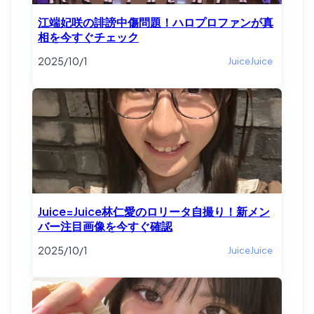
江端妃咲の誹謗中傷問題！ハロプロファンが真
相を今すぐチェック
2025/10/1
JuiceJuice
Juice=Juice林仁愛のロリータ自撮り！新メン
バー注目画像を今すぐ確認
2025/10/1
JuiceJuice