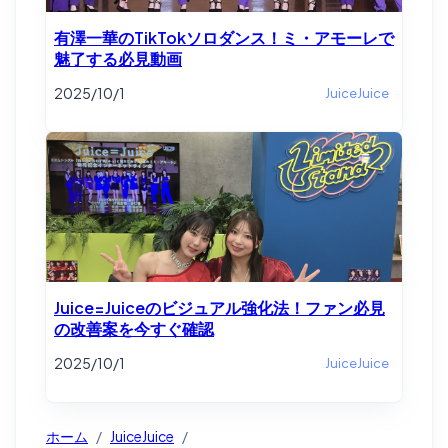
有澤一華のTikTokソロダンス！ミ・アモーレで
魅了する必見動画
2025/10/1
JuiceJuice
Juice=Juiceのビジュアル強化法！ファン必見
の改善案を今すぐ確認
2025/10/1
JuiceJuice
ホーム
/
JuiceJuice
/