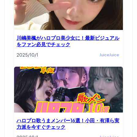
川嶋美楓がハロプロ美少女に！最新ビジュアル
をファン必見でチェック
2025/10/1
JuiceJuice
ハロプロ歌うまメンバー16選！小田・有澤ら実
力派を今すぐチェック