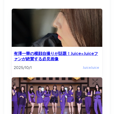
有澤一華の横顔自撮りが話題！Juice=Juiceフ
ァンが絶賛する必見画像
2025/10/1
JuiceJuice