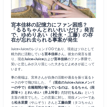
宮本佳林の記憶力にファン困惑？
「るるちゃんとれいれいだけ」発言
で、ゆめりあい（松永・工藤）の存
在が忘れ去られる事案が発生
Juice=JuiceのレジェンドOGであり、現在はソロとして
精力的に活動している
宮本佳林
さん。彼女の発言を巡
り、現在
Juice=Juice
および
宮本佳林
のファン界隈で、
笑いと悲しみが入り混じった大きなどよめきが起こって
います。
事の発端は、宮本さんが自身の活動や過去を振り返るト
ークの中で飛び出した、
「（現在のJuice=Juiceメンバ
ーの中で）在籍期間が被っているのは、るるちゃん（段
原瑠々）とれいれい（井上玲音）だけだもんね」
という
主旨の発言でした。この言葉に対し、現役メンバーであ
る
松永里愛
（やふぞう）さんと
工藤由愛
（タコちゃん）