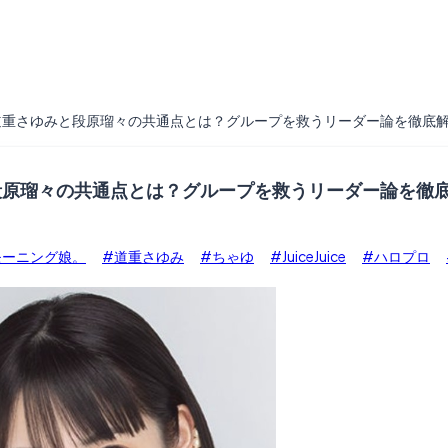
道重さゆみと段原瑠々の共通点とは？グループを救うリーダー論を徹底
段原瑠々の共通点とは？グループを救うリーダー論を徹
モーニング娘。
#道重さゆみ
#ちゃゆ
#JuiceJuice
#ハロプロ