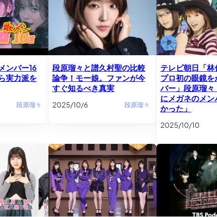
メンバー16
段原瑠々と譜久村聖の比較
テレビ朝日「林
ら実力派を
論争！モー娘。ファンが今
プロ初の眼鏡を
すぐ知るべき真実
バー」段原瑠々
にメガネのメン
2025/10/6
段原瑠々
段原瑠々
かった」
2025/10/10