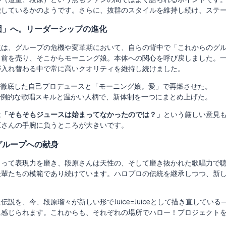
徴しているかのようです。さらに、抜群のスタイルを維持し続け、ステ
団」へ。リーダーシップの進化
点は、グループの危機や変革期において、自らの背中で「これからのグ
名前を売り、そこからモーニング娘。本体への関心を呼び戻しました。
が入れ替わる中で常に高いクオリティを維持し続けました。
徹底した自己プロデュースと「モーニング娘。愛」で再燃させた。
倒的な歌唱スキルと温かい人柄で、新体制を一つにまとめ上げた。
は
「そもそもジュースは始まってなかったのでは？」
という厳しい意見も
原さんの手腕に負うところが大きいです。
グループへの献身
よって表現力を磨き、段原さんは天性の、そして磨き抜かれた歌唱力で
後輩たちの模範であり続けています。ハロプロの伝統を継承しつつ、新
伝説を、今、段原瑠々が新しい形でJuice=Juiceとして描き直して
に感じられます。これからも、それぞれの場所でハロー！プロジェクト