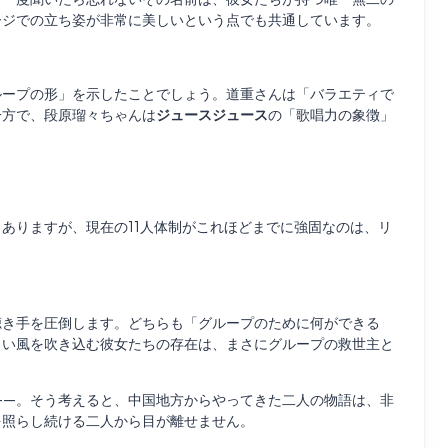
ージでの立ち姿が非常に美しいという点でも共通しています。
ループの形」を示したことでしょう。道重さんは「バラエティで
一方で、段原瑠々ちゃんは
ジュースジュース
の「歌唱力の象徴」
ありますが、現在の11人体制がこれほどまでに強固なのは、リ
聴き手を圧倒します。どちらも「グループのために何ができる
しい風を吹き込む彼女たちの存在は、まさにグループの救世主と
いる——。そう考えると、中国地方からやってきた二人の物語は、非
を照らし続ける二人から目が離せません。