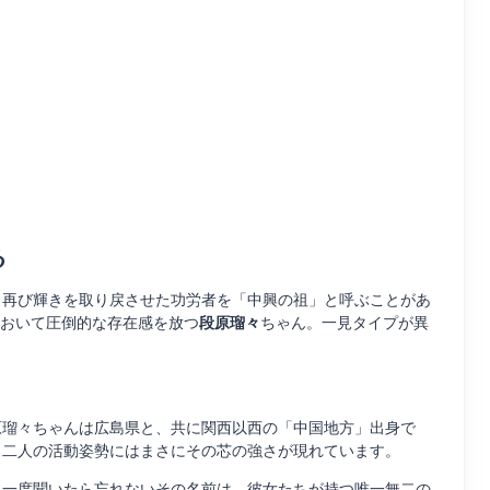
る
、再び輝きを取り戻させた功労者を「中興の祖」と呼ぶことがあ
おいて圧倒的な存在感を放つ
段原瑠々
ちゃん。一見タイプが異
原瑠々ちゃんは広島県と、共に関西以西の「中国地方」出身で
、二人の活動姿勢にはまさにその芯の強さが現れています。
。一度聞いたら忘れないその名前は、彼女たちが持つ唯一無二の