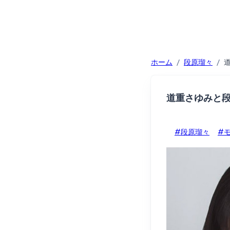
ホーム
/
段原瑠々
/
道重さゆみと
#段原瑠々
#