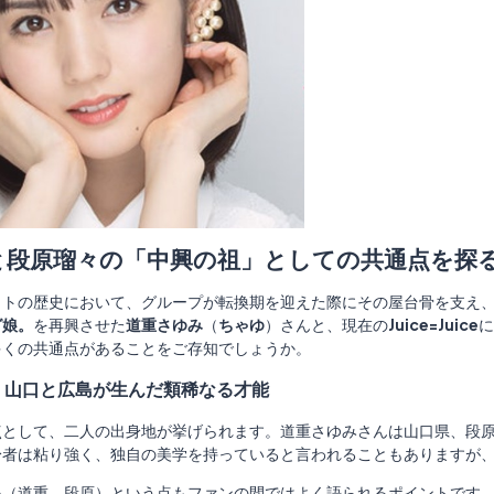
と段原瑠々の「中興の祖」としての共通点を探
クトの歴史において、グループが転換期を迎えた際にその屋台骨を支え
グ娘。
を再興させた
道重さゆみ
（
ちゃゆ
）さんと、現在の
Juice=Juice
に
多くの共通点があることをご存知でしょうか。
！山口と広島が生んだ類稀なる才能
点として、二人の出身地が挙げられます。道重さゆみさんは山口県、段
身者は粘り強く、独自の美学を持っていると言われることもありますが
い（道重、段原）という点もファンの間ではよく語られるポイントです