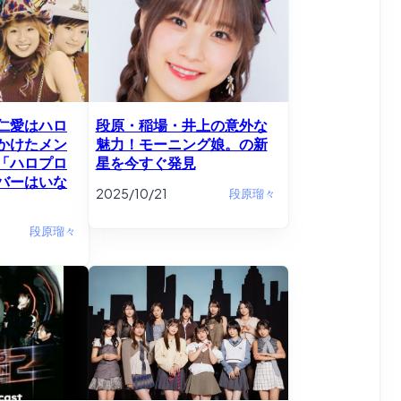
仁愛はハロ
段原・稲場・井上の意外な
かけたメン
魅力！モーニング娘。の新
「ハロプロ
星を今すぐ発見
バーはいな
2025/10/21
段原瑠々
段原瑠々