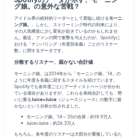
グ娘。の意外な苦戦？
アイドル界の絶対的リーダーとして君臨し続ける
モーニ
ング娘。
。しかし、ストリーミング時代の到来により、
その人気構造に少し変化が起きているのかもしれませ
ん。最近、ファンの間で衝撃を与えたのが、Spotifyに
おける「ナンバリング（年度別名義）ごとのリスナー
数」に関するデータです。
分散するリスナー、届かない合計値
モーニング娘。は2014年から「モーニング娘。'14」の
ように年度を名義に冠するスタイルを続けています。
Spotifyでも各年度ごとにアーティストページが分かれ
ている場合がありますが、これらを単純合計しても、勢
いに乗る
Juice=Juice
（ジュースジュース）の数字に届
かないという分析が出されました。
モーニング娘。'14～'25の合算：約18.9万人
Juice=Juice：約26.3万人
もちろん、各年度のリスナーは大部分が重複しているた