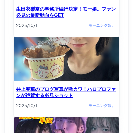
生田衣梨奈の事務所続行決定！モー娘。ファン
必見の最新動向をGET
2025/10/1
モーニング娘。
井上春華のブログ写真が激カワ！ハロプロファ
ンが絶賛する必見ショット
2025/10/1
モーニング娘。