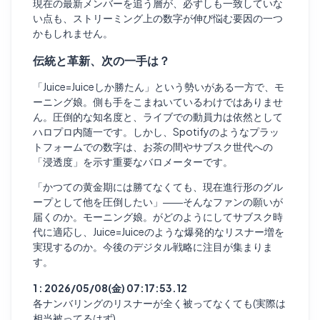
現在の最新メンバーを追う層が、必ずしも一致していな
い点も、ストリーミング上の数字が伸び悩む要因の一つ
かもしれません。
伝統と革新、次の一手は？
「Juice=Juiceしか勝たん」という勢いがある一方で、モ
ーニング娘。側も手をこまねいているわけではありませ
ん。圧倒的な知名度と、ライブでの動員力は依然として
ハロプロ内随一です。しかし、Spotifyのようなプラッ
トフォームでの数字は、お茶の間やサブスク世代への
「浸透度」を示す重要なバロメーターです。
「かつての黄金期には勝てなくても、現在進行形のグル
ープとして他を圧倒したい」――そんなファンの願いが
届くのか。モーニング娘。がどのようにしてサブスク時
代に適応し、Juice=Juiceのような爆発的なリスナー増を
実現するのか。今後のデジタル戦略に注目が集まりま
す。
1 : 2026/05/08(金) 07:17:53.12
各ナンバリングのリスナーが全く被ってなくても(実際は
相当被ってるはず)