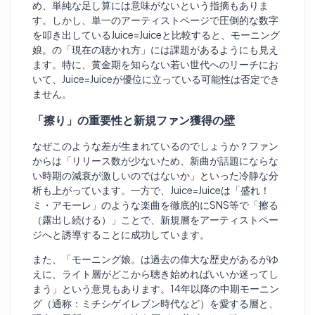
め、単純な足し算には意味がないという指摘もありま
す。しかし、単一のアーティストページで圧倒的な数字
を叩き出しているJuice=Juiceと比較すると、モーニング
娘。の「現在の聴かれ方」には課題があるようにも見え
ます。特に、黄金期を知らない若い世代へのリーチにお
いて、Juice=Juiceが優位に立っている可能性は否定でき
ません。
「擦り」の重要性と新規ファン獲得の壁
なぜこのような差が生まれているのでしょうか？ファン
からは「リリース数が少ないため、新曲が話題にならな
い時期の減衰が激しいのではないか」といった冷静な分
析も上がっています。一方で、Juice=Juiceは「盛れ！
ミ・アモーレ」のような楽曲を徹底的にSNS等で「擦る
（露出し続ける）」ことで、新規層をアーティストペー
ジへと誘導することに成功しています。
また、「モーニング娘。は過去の偉大な歴史があるがゆ
えに、ライト層がどこから聴き始めればいいか迷ってし
まう」という意見もあります。14年以降の中期モーニン
グ（通称：ミチシゲイレブン時代など）を愛する層と、