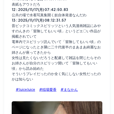
表紙もアウトだろ
12 : 2025/11/17(月) 07:42:50.83
公共の場で水着写真集開く奴自体発達なんだわ
13 : 2025/11/17(月) 08:12:31.57
昔ビックコミックスピリッツという人気漫画雑誌にみや
すのんきの「冒険してもいい頃」というどエ〇い作品が
掲載されていて
電車内でスピリッツ読んでいて「冒険してもいい頃」の
ページになったとき隣に二十代後半のまあまあ綺麗なお
姉さんが座ってきたから
女性は見たくないだろうと配慮して雑誌を閉じたらその
お姉さんが自分のスピリッツ開いて「冒険してもいい
頃」から読み始めた
そういうプレイだったのか全く気にしない女性だったの
かは知らない
#JuiceJuice
#稲場愛香
#まなかん