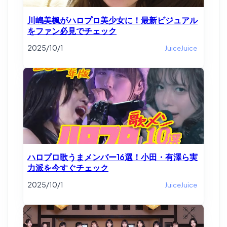
川嶋美楓がハロプロ美少女に！最新ビジュアル
をファン必見でチェック
2025/10/1
JuiceJuice
ハロプロ歌うまメンバー16選！小田・有澤ら実
力派を今すぐチェック
2025/10/1
JuiceJuice