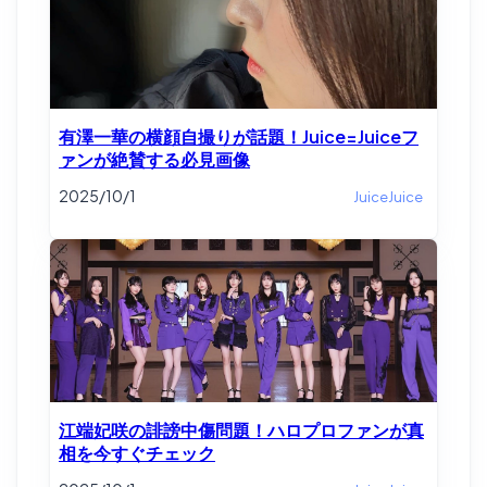
有澤一華の横顔自撮りが話題！Juice=Juiceフ
ァンが絶賛する必見画像
2025/10/1
JuiceJuice
江端妃咲の誹謗中傷問題！ハロプロファンが真
相を今すぐチェック