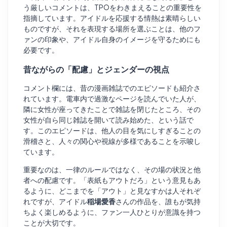
う厳しいコメントは、TPOをわきまえることの重要性を
指摘しています。アイドルを応援する情熱は素晴らしい
ものですが、それを表現する場所を選ぶことは、他のフ
ァンの印象や、アイドル自身のイメージを守るためにも
必要です。
昔ながらの「配慮」とジェンダーの視点
コメント欄には、昔の漫画雑誌でのエピソードも紹介さ
れています。電車内で過激なページを読んでいた人が、
隣に女性が座ってきたことで雑誌を閉じたところ、その
女性が自ら同じ雑誌を開いて読み始めた、という話で
す。このエピソードは、他人の目を気にしすぎることの
滑稽さと、人々の関心や視線が多様であることを示唆し
ています。
重要なのは、一律のルールではなく、その場の状況と他
者への配慮です。「表紙もアウトだろ」という意見もあ
るように、どこまでを「アウト」と見なすかは人それぞ
れですが、アイドル
稲場愛香
さんの作品を、誰もが気持
ちよく楽しめるように、ファン一人ひとりが意識を持つ
ことが大切です。