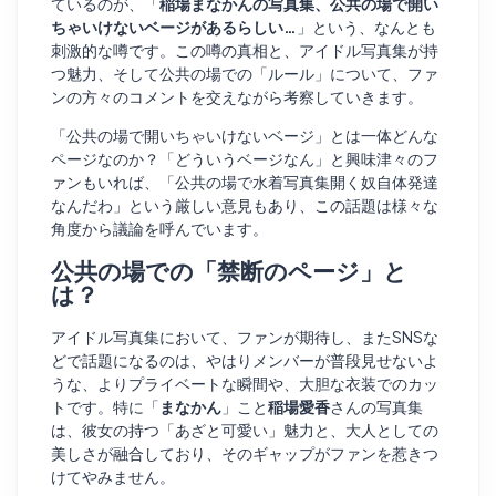
ているのが、「
稲場まなかんの写真集、公共の場で開い
ちゃいけないベージがあるらしい…
」という、なんとも
刺激的な噂です。この噂の真相と、アイドル写真集が持
つ魅力、そして公共の場での「ルール」について、ファ
ンの方々のコメントを交えながら考察していきます。
「公共の場で開いちゃいけないベージ」とは一体どんな
ページなのか？「どういうベージなん」と興味津々のフ
ァンもいれば、「公共の場で水着写真集開く奴自体発達
なんだわ」という厳しい意見もあり、この話題は様々な
角度から議論を呼んでいます。
公共の場での「禁断のページ」と
は？
アイドル写真集において、ファンが期待し、またSNSな
どで話題になるのは、やはりメンバーが普段見せないよ
うな、よりプライベートな瞬間や、大胆な衣装でのカッ
トです。特に「
まなかん
」こと
稲場愛香
さんの写真集
は、彼女の持つ「あざと可愛い」魅力と、大人としての
美しさが融合しており、そのギャップがファンを惹きつ
けてやみません。