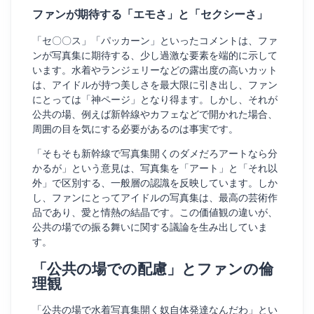
ファンが期待する「エモさ」と「セクシーさ」
「セ〇〇ス」「パッカーン」といったコメントは、ファ
ンが写真集に期待する、少し過激な要素を端的に示して
います。水着やランジェリーなどの露出度の高いカット
は、アイドルが持つ美しさを最大限に引き出し、ファン
にとっては「神ページ」となり得ます。しかし、それが
公共の場、例えば新幹線やカフェなどで開かれた場合、
周囲の目を気にする必要があるのは事実です。
「そもそも新幹線で写真集開くのダメだろアートなら分
かるが」という意見は、写真集を「アート」と「それ以
外」で区別する、一般層の認識を反映しています。しか
し、ファンにとってアイドルの写真集は、最高の芸術作
品であり、愛と情熱の結晶です。この価値観の違いが、
公共の場での振る舞いに関する議論を生み出していま
す。
「公共の場での配慮」とファンの倫
理観
「公共の場で水着写真集開く奴自体発達なんだわ」とい