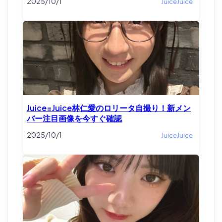
2025/10/1
JuiceJuice
Juice=Juice林仁愛のロリータ自撮り！新メン
バー注目画像を今すぐ確認
2025/10/1
JuiceJuice