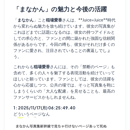
「まなかん」の魅力と今後の活躍
「
まなかん
」こと
稲場愛香
さんは、**Juice=Juice**時代
から変わらぬ魅力を放ち続けています。彼女の写真集が
これほどまでに話題になるのは、彼女の持つアイドルと
しての求心力と、ファンとの間に築かれた強固な信頼関
係があるからです。今回の噂も、彼女がそれだけ多くの
ファンに愛され、注目されていることの裏返しでしょ
う。
これからも
稲場愛香
さんには、その「禁断のページ」も
含めて、多くの人々を魅了する表現活動を続けていって
ほしいと願っています。ファンとしては、彼女の活躍を
心から応援しつつ、公共の場では、そっと写真集を鞄に
しまうくらいの「大人な配慮」を見せることも、最高の
ファンサービスかもしれませんね。
1 : 2025/11/17(月) 06:25:49.40
どういうベージなん