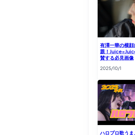
有澤一華の横顔
題！Juice=Ju
賛する必見画像
2025/10/1
ハロプロ歌うま