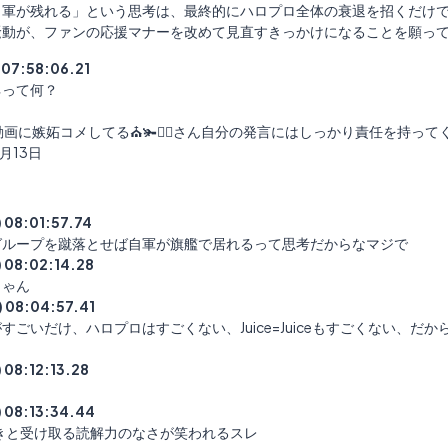
自軍が残れる」という思考は、最終的にハロプロ全体の衰退を招くだけで
騒動が、ファンの応援マナーを改めて見直すきっかけになることを願っ
) 07:58:06.21
ネって何？
関連の動画に嫉妬コメしてる⛪🫚🧑‍⚕さん自分の発言にはしっかり責任を持ってく
1月13日
) 08:01:57.74
グループを蹴落とせば自軍が旗艦で居れるって思考だからなマジで
) 08:02:14.28
じゃん
) 08:04:57.41
すごいだけ、ハロプロはすごくない、Juice=Juiceもすごくない、
) 08:12:13.28
) 08:13:34.44
e叩きと受け取る読解力のなさが笑われるスレ