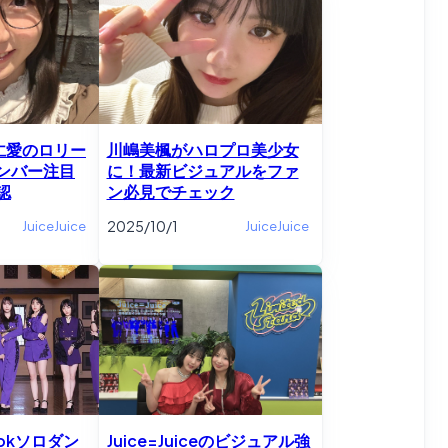
e林仁愛のロリー
川嶋美楓がハロプロ美少女
ンバー注目
に！最新ビジュアルをファ
認
ン必見でチェック
2025/10/1
JuiceJuice
JuiceJuice
Tokソロダン
Juice=Juiceのビジュアル強