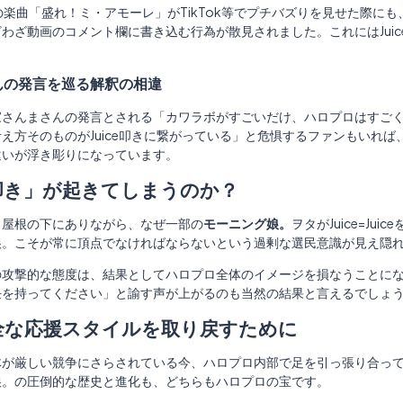
Juiceの楽曲「盛れ！ミ・アモーレ」がTikTok等でプチバズりを見せ
わざ動画のコメント欄に書き込む行為が散見されました。これにはJui
んの発言を巡る解釈の相違
家さんまさんの発言とされる「カワラボがすごいだけ、ハロプロはすご
え方そのものがJuice叩きに繋がっている」と危惧するファンもいれ
違いが浮き彫りになっています。
叩き」が起きてしまうのか？
う屋根の下にありながら、なぜ一部の
モーニング娘。
ヲタがJuice=J
娘。こそが常に頂点でなければならないという過剰な選民意識が見え隠
での攻撃的な態度は、結果としてハロプロ全体のイメージを損なうことに
任を持ってください」と諭す声が上がるのも当然の結果と言えるでしょ
全な応援スタイルを取り戻すために
が厳しい競争にさらされている今、ハロプロ内部で足を引っ張り合っている場
娘。の圧倒的な歴史と進化も、どちらもハロプロの宝です。