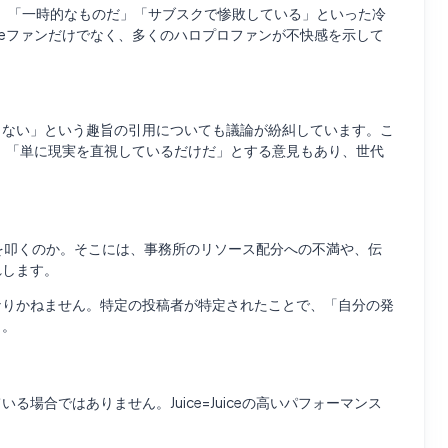
た際にも、「一時的なものだ」「サブスクで惨敗している」といった冷
ceファンだけでなく、多くのハロプロファンが不快感を示して
くない」という趣旨の引用についても議論が紛糾しています。こ
ば、「単に現実を直視しているだけだ」とする意見もあり、世代
uiceを叩くのか。そこには、事務所のリソース配分への不満や、伝
れします。
なりかねません。特定の投稿者が特定されたことで、「自分の発
う。
合ではありません。Juice=Juiceの高いパフォーマンス