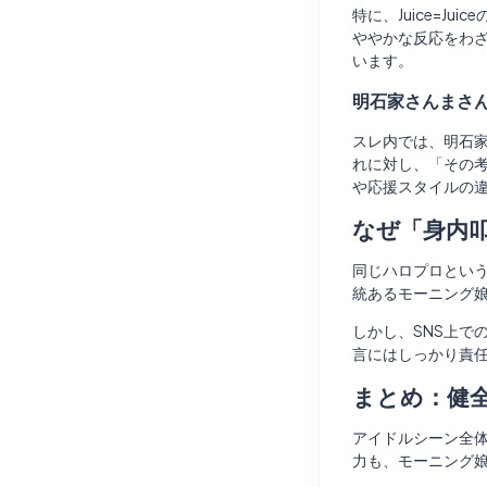
特に、Juice=
ややかな反応をわざ
います。
明石家さんまさ
スレ内では、明石
れに対し、「その考
や応援スタイルの
なぜ「身内
同じハロプロとい
統あるモーニング
しかし、SNS上
言にはしっかり責
まとめ：健
アイドルシーン全体
力も、モーニング