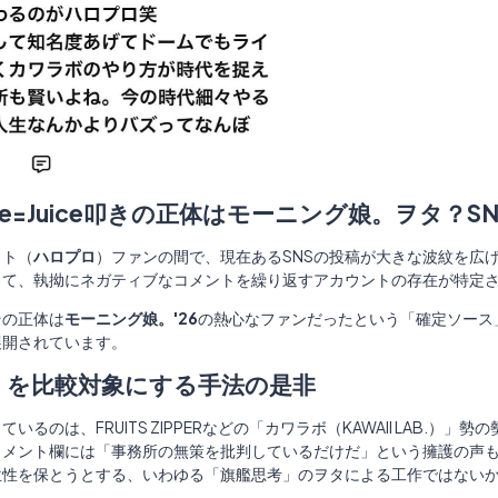
ce=Juice叩きの正体はモーニング娘。ヲタ？S
クト（
ハロプロ
）ファンの間で、現在あるSNSの投稿が大きな波紋を広
して、執拗にネガティブなコメントを繰り返すアカウントの存在が特定
その正体は
モーニング娘。'26
の熱心なファンだったという「確定ソース
展開されています。
」を比較対象にする手法の是非
るのは、FRUITS ZIPPERなどの「カワラボ（KAWAII LAB.）」勢
コメント欄には「事務所の無策を批判しているだけだ」という擁護の声
位性を保とうとする、いわゆる「旗艦思考」のヲタによる工作ではない