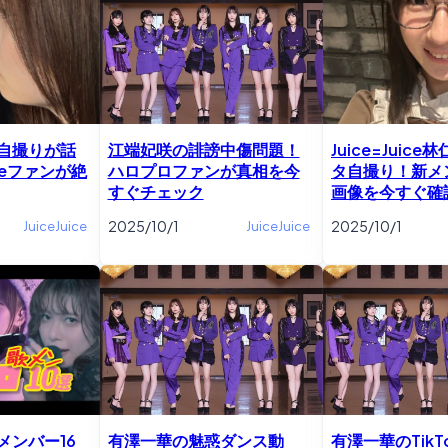
自撮りが話
江端妃咲の誹謗中傷問題！
Juice=Juic
iceファンが絶
ハロプロファンが真相を今
タ自撮り！新メ
すぐチェック
画像を今すぐ確
2025/10/1
2025/10/1
JuiceJuice
JuiceJuice
メンバー16
有澤一華の魅惑ダンス動
有澤一華のTik