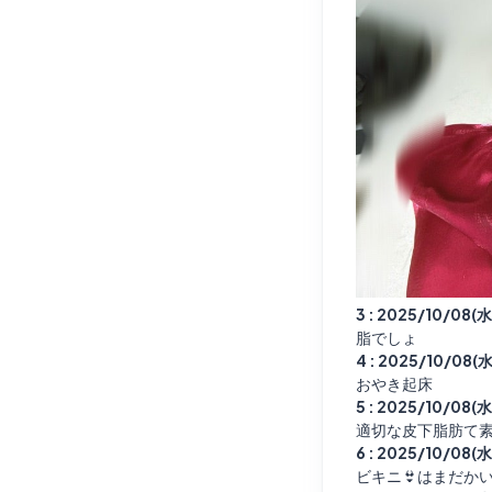
3 : 2025/10/08(水
脂でしょ
4 : 2025/10/08(水
おやき起床
5 : 2025/10/08(水
適切な皮下脂肪て
6 : 2025/10/08(水
ビキニ👙はまだか