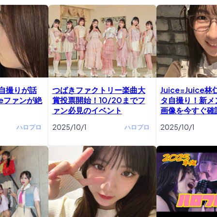
自撮りが話
つばきファクトリー楽曲大
Juice=Juic
iceファンが絶
賞投票開始！10/20までフ
タ自撮り！新メ
ァン必見のイベント
画像を今すぐ確
2025/10/1
2025/10/1
ハロプロ
ハロプロ