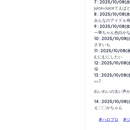
7 : 2025/10/08(水
juice=Juic
8 : 2025/10/08(水
みんなのアイドル
9 : 2025/10/08(水
一華ちゃん色白か
10 : 2025/10/08(
さすいち
11 : 2025/10/08(
むにむにしたい
12 : 2025/10/08(
🤤
13 : 2025/10/08(
>>7
れいれいの太い声
14 : 2025/10/08(
え〇〇かちゃん
#ハロプロ
#