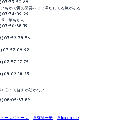
) 07:33:50.69
eてえばといちかで男の需要をほぼ満たしてる気がする
) 07:34:09.29
有澤一華ちゃん
) 07:50:38.19
な
水) 07:52:38.56
水) 07:57:09.92
水) 07:57:17.75
水) 08:02:18.25
がエ〇くて替えが効かない
水) 08:05:37.89
ジュースジュース
#有澤一華
#JuiceJuice