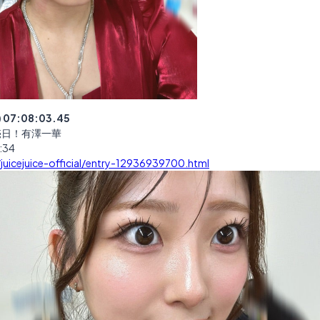
) 07:08:03.45
売日！有澤一華
:34
/juicejuice-official/entry-12936939700.html