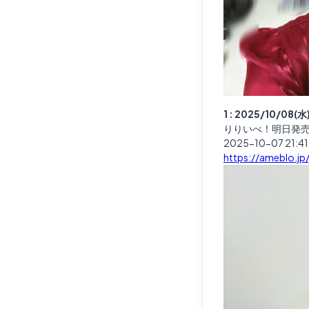
1 : 2025/10/08(水
りりいべ！明日発
2025-10-07 21:41
https://ameblo.jp