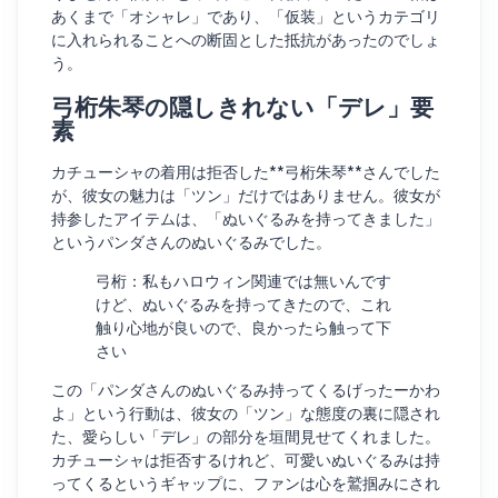
あくまで「オシャレ」であり、「仮装」というカテゴリ
に入れられることへの断固とした抵抗があったのでしょ
う。
弓桁朱琴の隠しきれない「デレ」要
素
カチューシャの着用は拒否した**弓桁朱琴**さんでした
が、彼女の魅力は「ツン」だけではありません。彼女が
持参したアイテムは、「ぬいぐるみを持ってきました」
というパンダさんのぬいぐるみでした。
弓桁：私もハロウィン関連では無いんです
けど、ぬいぐるみを持ってきたので、これ
触り心地が良いので、良かったら触って下
さい
この「パンダさんのぬいぐるみ持ってくるげったーかわ
よ」という行動は、彼女の「ツン」な態度の裏に隠され
た、愛らしい「デレ」の部分を垣間見せてくれました。
カチューシャは拒否するけれど、可愛いぬいぐるみは持
ってくるというギャップに、ファンは心を鷲掴みにされ