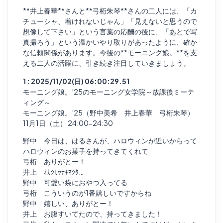
**井上春華**さんと**弓桁朱琴**さんの二人には、「カ
チューシャ、着けれないじゃん」「見えないと思うので
想像して下さい」という言葉の応酬の後に、「あとで写
真撮ろう」という温かいやり取りがあったように、確か
な信頼関係があります。今後の**モーニング娘。**を支
える二人の活躍に、引き続き注目していきましょう。
1 : 2025/11/02(日) 06:00:29.51
モーニング娘。’25のモーニング女学院～放課後ミーテ
ィング～
モーニング娘。’25（野中美希 井上春華 弓桁朱琴）
11月1日（土） 24:00-24:30
野中 今日は、はるさんが、ハロウィンが近いからって
ハロウィンのお菓子を持ってきてくれて
弓桁 ありがとー！
井上 ｵｶｼﾓｯﾃｷﾏｼﾀ…
野中 可愛い袋におやつ入ってる
弓桁 こういうのが1番嬉しいですからね
野中 嬉しい、ありがとー！
井上 お腹すいてたので、持ってきました！