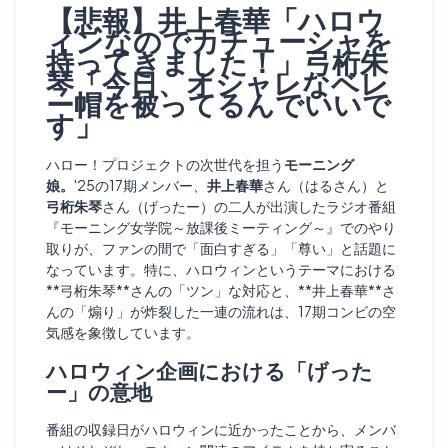
【悲報】井上春華「ハロウ
ィンなのでカチューシャを
持ってきました！」弓桁朱
琴「今日、オシャレなベレ
ー帽を被ってるんでいいで
す」
ハロー！プロジェクトの次世代を担う
モーニング
娘。
'25の17期メンバー、
井上春華
さん（はるさん）と
弓桁朱琴
さん（げったー）の二人が出演したラジオ番組
『モーニング女学院～放課後ミーティング～』でのやり
取りが、ファンの間で「面白すぎる」「尊い」と話題に
なっています。特に、ハロウィンというテーマにおける
**弓桁朱琴**さんの「ツン」な対応と、**井上春華**さ
んの「煽り」が炸裂した一連の流れは、17期コンビの空
気感を象徴しています。
ハロウィン企画における「げった
ー」の意地
番組の収録日がハロウィンに近かったことから、メンバ