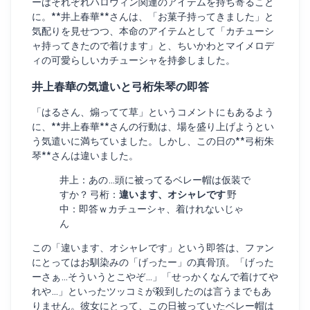
ーはそれぞれハロウィン関連のアイテムを持ち寄ること
に。**井上春華**さんは、「お菓子持ってきました」と
気配りを見せつつ、本命のアイテムとして「カチューシ
ャ持ってきたので着けます」と、ちいかわとマイメロデ
ィの可愛らしいカチューシャを持参しました。
井上春華の気遣いと弓桁朱琴の即答
「はるさん、煽ってて草」というコメントにもあるよう
に、**井上春華**さんの行動は、場を盛り上げようとい
う気遣いに満ちていました。しかし、この日の**弓桁朱
琴**さんは違いました。
井上：あの…頭に被ってるベレー帽は仮装で
すか？ 弓桁：
違います、オシャレです
野
中：即答ｗカチューシャ、着けれないじゃ
ん
この「違います、オシャレです」という即答は、ファン
にとってはお馴染みの「げったー」の真骨頂。「げった
ーさぁ…そういうとこやぞ…」「せっかくなんで着けてや
れや…」といったツッコミが殺到したのは言うまでもあ
りません。彼女にとって、この日被っていたベレー帽は