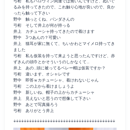
弓桁 私もハロウィン関連では無いんですけど、ぬいぐ
るみを持ってきたので、これ触り心地が良いので、良か
ったら触って下さい
野中 触っとくね、パンダさんの
弓桁 そして井上が何が持っる
井上 カチューシャ持ってきたので着けます
野中 3つあんの？可愛い
井上 猫耳が家に無くて、ちいかわとマイメロ持ってき
ました
弓桁 私も仮装を持って来ようと思ったんですけど、赤
ずきんの頭巾とかそういうのしかなくて…
井上 あの…頭に被ってるベレー帽は仮装ですか？
弓桁 違います、オシャレです
野中 即答ｗカチューシャ、着けれないじゃん
弓桁 この上から着けましょうよ
野中 新しいね、帽子の上からカチューシャ
井上 見えないと思うので想像して下さい
野中 あとで写真撮ろう
弓桁 ありがとう井上
↓↓↓↓↓↓↓↓↓↓↓↓↓↓↓↓↓↓↓↓↓↓↓↓↓↓↓↓↓↓↓↓↓↓↓↓↓↓↓