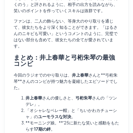
くのう」と評されるように、相手の出方を読みながら、
笑いのポイントを作っていくスキルは抜群です。
ファンは、二人の飾らない、等身大のやり取りを通じ
て、彼女たちをより深く知ることができます。「はるさ
んのニキビも可愛い」というコメントのように、完璧で
はない部分も含めて、彼女たちの全てが愛されていま
す。
まとめ：井上春華と弓桁朱琴の最強
コンビ
今回のラジオでのやり取りは、
井上春華
さんと**弓桁朱
琴**さんのコンビが持つ魅力を凝縮したエピソードでし
た。
井上春華
さんの優しさと、
弓桁朱琴
さんの「ツン
デレ」。
「オシャレなベレー帽」と「ちいかわカチューシ
ャ」の
ユーモラスな対決
。
**モーニング娘。**'25に新たな笑いと感動をもた
らす
17期の絆
。