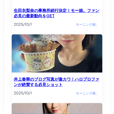
生田衣梨奈の事務所続行決定！モー娘。ファン
必見の最新動向をGET
2025/10/1
モーニング娘。
井上春華のブログ写真が激カワ！ハロプロファ
ンが絶賛する必見ショット
2025/10/1
モーニング娘。