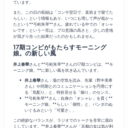
ています。
また、この日の収録は「コンサ翌日で、直前まで寝てた
らしい」という情報もあり、いつにも増して声が低かっ
たという**弓桁朱琴**さん。疲れている中での「オシャ
レです」という一言は、プロ意識の高さと、少しの意地
が混ざり合った結果だったのかもしれません。
17期コンビがもたらすモーニング
娘。の新しい風
井上春華
さんと**弓桁朱琴**さんの17期コンビは、**モ
ーニング娘。**に新しい風を吹き込んでいます。
井上春華
さん：場の空気を読み、先輩（野中美希
さん）や同期とのコミュニケーションを円滑にす
る「気配り」と、時折見せる「煽り」のセンス。
**弓桁朱琴**さん：自身の「オシャレ」を貫く**
モーニング娘。**らしい「個性」と、パンダのぬ
いぐるみという「可愛さ」。
この絶妙なバランスが、ラジオでのトークを非常に面白
くしています。**井上春華**さんが「京都の女は気が利