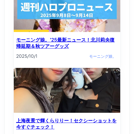
モーニング娘。'25最新ニュース！北川莉央復
帰延期＆秋ツアーグッズ
2025/10/1
モーニング娘。
上海夜景で輝くらりりー！セクシーショットを
今すぐチェック！